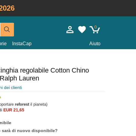
2026
0
rie
InstaCap
Aiuto
inghia regolabile Cotton Chino
 Ralph Lauren
i dei clienti
upportare
reforest
il pianeta)
di
EUR 21,65
nibile
o sarà di nuovo disponibile?