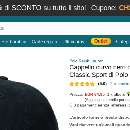
 di SCONTO su tutto il sito!
Cupone:
CH
Outlet
Per bambini
Carte regalo
Ultimi arrivi
Catego
Polo Ralph Lauren
Cappello curvo nero c
Classic Sport di Polo
(5.0)
2 recension
Prezzo:
EUR 64,95
1 x albero
(Aggiungi al carrello per s
O 3 pagamenti
senza interessi
L'articolo tornerà presto dispo
Vuoi ricevere un'e-mail quand