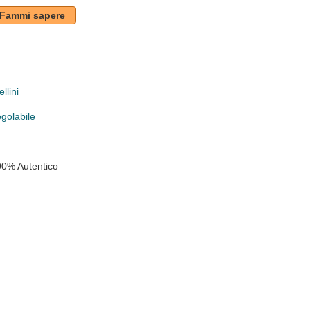
Fammi sapere
llini
egolabile
00% Autentico