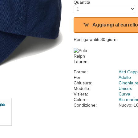
Quantità
Aggiungi al carrello
Resi garantiti 30 giorni
Forma:
Altri Cappe
Per:
Adulto
Chiusura:
Cinghia r
Modello:
Unisex
Visiera:
Curva
Colore:
Blu marin
Condizione:
Nuovo; 1