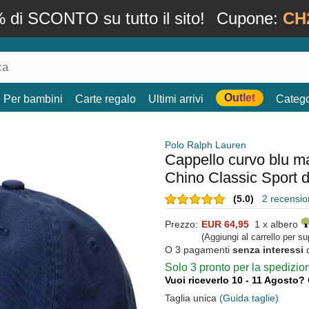
 di SCONTO su tutto il sito!
Cupone:
CH
Outlet
Per bambini
Carte regalo
Ultimi arrivi
Catego
Polo Ralph Lauren
Cappello curvo blu ma
Chino Classic Sport 
(5.0)
2 recension
Prezzo:
EUR 64,95
1 x albero
(Aggiungi al carrello per s
O 3 pagamenti
senza interessi
Solo 3 pronto per la spedizi
Vuoi riceverlo 10 - 11 Agosto?
Taglia unica
(Guida taglie)