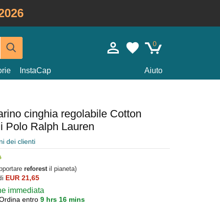
2026
0
rie
InstaCap
Aiuto
rino cinghia regolabile Cotton
di Polo Ralph Lauren
i dei clienti
upportare
reforest
il pianeta)
di
EUR 21,65
one immediata
Ordina entro
9 hrs 16 mins