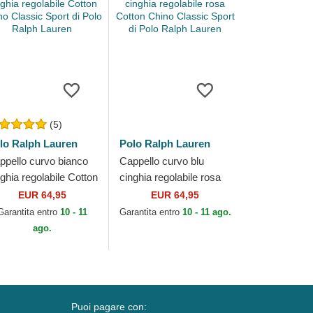
(5)
lo Ralph Lauren
Polo Ralph Lauren
ppello curvo bianco
Cappello curvo blu
nghia regolabile Cotton
cinghia regolabile rosa
ino Classic Sport di
Cotton Chino Classic
EUR 64,95
EUR 64,95
lo Ralph Lauren
Sport di Polo Ralph
Garantita entro
10 - 11
Garantita entro
10 - 11 ago.
Lauren
ago.
Puoi pagare con: