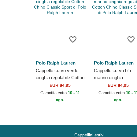
Polo Ralph Lauren
Polo Ralph Lauren
Cappello curvo verde
Cappello curvo blu
cinghia regolabile Cotton
marino cinghia
Chino Classic Sport di
regolabile Cotton Chi
EUR 64,95
EUR 64,95
Polo Ralph Lauren
Classic Sport di Polo
Garantita entro
10 - 11
Garantita entro
10 - 1
Ralph Lauren
ago.
ago.
Cappellini estivi