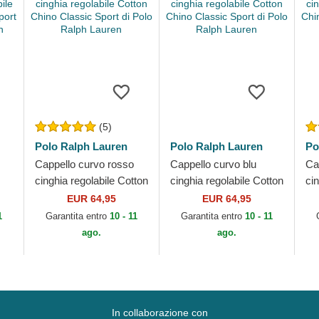
(5)
Polo Ralph Lauren
Polo Ralph Lauren
Po
Cappello curvo rosso
Cappello curvo blu
Ca
cinghia regolabile Cotton
cinghia regolabile Cotton
ci
no
Chino Classic Sport di
Chino Classic Sport di
Ch
EUR 64,95
EUR 64,95
Polo Ralph Lauren
Polo Ralph Lauren
Po
1
Garantita entro
10 - 11
Garantita entro
10 - 11
ago.
ago.
In collaborazione con