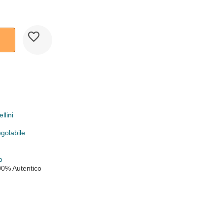
llini
egolabile
o
00% Autentico