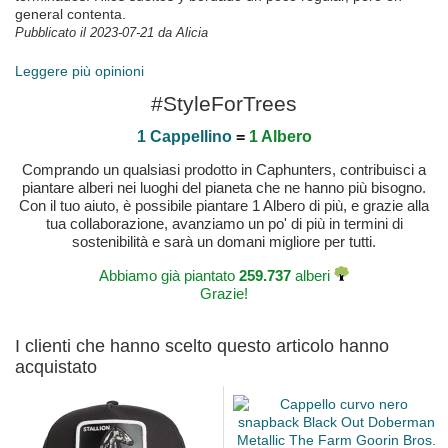
general contenta.
Pubblicato il 2023-07-21 da Alicia
Mega Caps und alles andere hat auch super geklappt
Leggere più opinioni
Dankeschön
Pubblicato il 2023-06-18 da Manuela
#StyleForTrees
1 Cappellino
=
1 Albero
Pubblicato il 2024-03-07 da Samuel
Comprando un qualsiasi prodotto in Caphunters, contribuisci a
piantare alberi nei luoghi del pianeta che ne hanno più bisogno.
Con il tuo aiuto, è possibile piantare 1 Albero di più, e grazie alla
tua collaborazione, avanziamo un po' di più in termini di
sostenibilità e sarà un domani migliore per tutti.
Abbiamo già piantato
259.737
alberi
Grazie!
I clienti che hanno scelto questo articolo hanno
acquistato