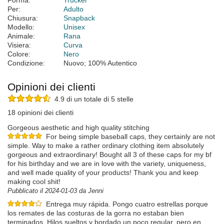
Forma:
Trucker
Per:
Adulto
Chiusura:
Snapback
Modello:
Unisex
Animale:
Rana
Visiera:
Curva
Colore:
Nero
Condizione:
Nuovo; 100% Autentico
Opinioni dei clienti
4.9 di un totale di 5 stelle
18 opinioni dei clienti
Gorgeous aesthetic and high quality stitching
For being simple baseball caps, they certainly are not
simple. Way to make a rather ordinary clothing item absolutely
gorgeous and extraordinary! Bought all 3 of these caps for my bf
for his birthday and we are in love with the variety, uniqueness,
and well made quality of your products! Thank you and keep
making cool shit!
Pubblicato il 2024-01-03 da Jenni
Entrega muy rápida. Pongo cuatro estrellas porque
los remates de las costuras de la gorra no estaban bien
terminados. Hilos sueltos y bordado un poco regular, pero en