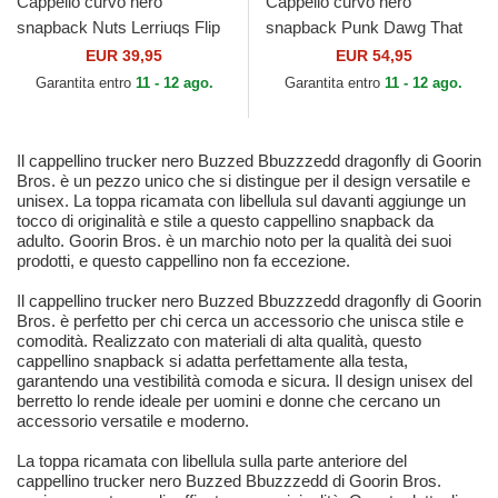
Cappello curvo nero
Cappello curvo nero
snapback Nuts Lerriuqs Flip
snapback Punk Dawg That
Side 2 The Farm Goorin
Dawg In Me The Farm
EUR 39,95
EUR 54,95
Bros.
Goorin Bros.
Garantita entro
11 - 12 ago.
Garantita entro
11 - 12 ago.
Il cappellino trucker nero Buzzed Bbuzzzedd dragonfly di Goorin
Bros. è un pezzo unico che si distingue per il design versatile e
unisex. La toppa ricamata con libellula sul davanti aggiunge un
tocco di originalità e stile a questo cappellino snapback da
adulto. Goorin Bros. è un marchio noto per la qualità dei suoi
prodotti, e questo cappellino non fa eccezione.
Il cappellino trucker nero Buzzed Bbuzzzedd dragonfly di Goorin
Bros. è perfetto per chi cerca un accessorio che unisca stile e
comodità. Realizzato con materiali di alta qualità, questo
cappellino snapback si adatta perfettamente alla testa,
garantendo una vestibilità comoda e sicura. Il design unisex del
berretto lo rende ideale per uomini e donne che cercano un
accessorio versatile e moderno.
La toppa ricamata con libellula sulla parte anteriore del
cappellino trucker nero Buzzed Bbuzzzedd di Goorin Bros.