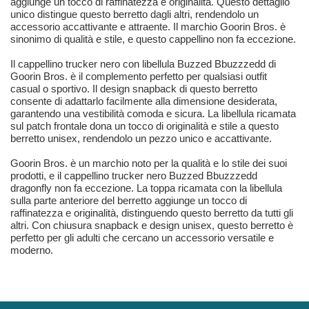
aggiunge un tocco di raffinatezza e originalità. Questo dettaglio
unico distingue questo berretto dagli altri, rendendolo un
accessorio accattivante e attraente. Il marchio Goorin Bros. è
sinonimo di qualità e stile, e questo cappellino non fa eccezione.
Il cappellino trucker nero con libellula Buzzed Bbuzzzedd di
Goorin Bros. è il complemento perfetto per qualsiasi outfit
casual o sportivo. Il design snapback di questo berretto
consente di adattarlo facilmente alla dimensione desiderata,
garantendo una vestibilità comoda e sicura. La libellula ricamata
sul patch frontale dona un tocco di originalità e stile a questo
berretto unisex, rendendolo un pezzo unico e accattivante.
Goorin Bros. è un marchio noto per la qualità e lo stile dei suoi
prodotti, e il cappellino trucker nero Buzzed Bbuzzzedd
dragonfly non fa eccezione. La toppa ricamata con la libellula
sulla parte anteriore del berretto aggiunge un tocco di
raffinatezza e originalità, distinguendo questo berretto da tutti gli
altri. Con chiusura snapback e design unisex, questo berretto è
perfetto per gli adulti che cercano un accessorio versatile e
moderno.