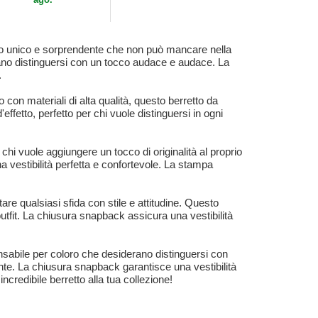
o unico e sorprendente che non può mancare nella
erano distinguersi con un tocco audace e audace. La
.
 con materiali di alta qualità, questo berretto da
fetto, perfetto per chi vuole distinguersi in ogni
i vuole aggiungere un tocco di originalità al proprio
a vestibilità perfetta e confortevole. La stampa
 qualsiasi sfida con stile e attitudine. Questo
outfit. La chiusura snapback assicura una vestibilità
abile per coloro che desiderano distinguersi con
vante. La chiusura snapback garantisce una vestibilità
redibile berretto alla tua collezione!