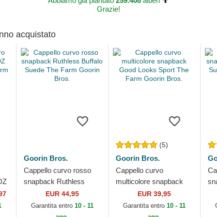
Abbiamo già piantato
259.408
alberi
Grazie!
anno acquistato
(5)
Goorin Bros.
Goorin Bros.
Go
Cappello curvo rosso
Cappello curvo
Ca
DZ
snapback Ruthless
multicolore snapback
sn
Buffalo Suede The Farm
Good Looks Sport The
Go
97
EUR 44,95
EUR 39,95
Goorin Bros.
Farm Goorin Bros.
Fa
1
Garantita entro
10 - 11
Garantita entro
10 - 11
ago.
ago.