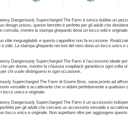
. Cheesy Dangerously Supercharged The Farm è senza dubbio un pezz
uo design unisex, questo berretto è perfetto per gli adulti che desid
a e comoda, mentre la stampa ghepardo dona un tocco wild e originale
uo stile ineguagliabili, e questo cappellino non fa eccezione. Realizzato
e stile. La stampa ghepardo nei toni del nero dona un tocco unico e d'ef
heesy Dangerously Supercharged The Farm è l'accessorio ideale per ch
ini che per donne, mentre la chiusura snapback garantisce ogni volta un
er chi vuole distinguersi in ogni occasione.
usly Supercharged The Farm di Goorin Bros. sarai pronto ad affrontare
sorio versatile e accattivante che si abbini perfettamente a qualsiasi 
tocco unico e originale.
 Cheesy Dangerously Supercharged The Farm è un accessorio indispens
è perfetto per gli adulti che cercano un accessorio versatile e accatti
tocco unico e originale. Non aspettare oltre per aggiungere questo inc