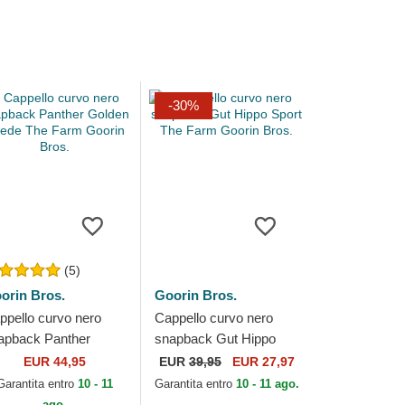
-30%
(5)
orin Bros.
Goorin Bros.
ppello curvo nero
Cappello curvo nero
apback Panther
snapback Gut Hippo
lden Suede The
Sport The Farm Goorin
EUR 44,95
EUR
39,95
EUR 27,97
rm Goorin Bros.
Bros.
Garantita entro
10 - 11
Garantita entro
10 - 11 ago.
ago.