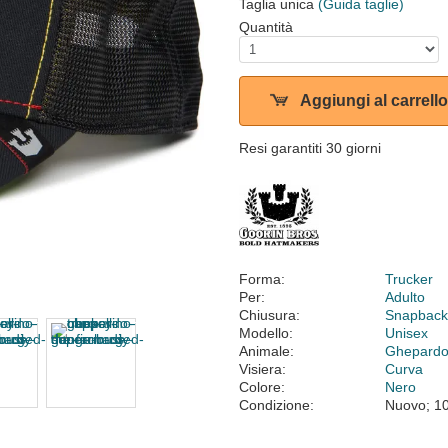
Taglia unica
(Guida taglie)
Quantità
Aggiungi al carrello
Resi garantiti 30 giorni
Forma:
Trucker
Per:
Adulto
Chiusura:
Snapbac
Modello:
Unisex
Animale:
Ghepard
Visiera:
Curva
Colore:
Nero
Condizione:
Nuovo; 1