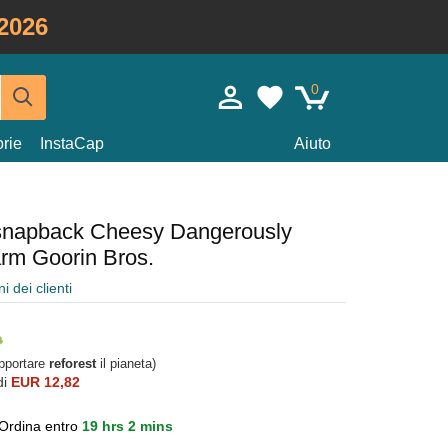
2026
0
rie
InstaCap
Aiuto
 snapback Cheesy Dangerously
rm Goorin Bros.
i dei clienti
upportare
reforest
il pianeta)
di
EUR 12,82
Ordina entro
19 hrs 2 mins