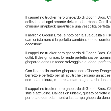
Il cappellino trucker nero ghepardo di Goorin Bros
collezione di ogni amante della moda urbana. Con il s
chiusura snapback garantisce una vestibilità perfett
Il marchio Goorin Bros. è noto per la sua qualità e il s
camionista nero è la perfetta combinazione di comfort 
occasione.
Il cappellino trucker nero ghepardo di Goorin Bros. C
outfit. Il design unisex lo rende perfetto sia per uom
ghepardo dona un tocco selvaggio e audace, perfetto p
Con il cappello trucker ghepardo nero Cheesy Dangero
berretto è perfetto per gli adulti che cercano un acces
comoda e sicura, mentre la stampa ghepardo dona un 
Il cappellino trucker nero ghepardo di Goorin Bros.
stile e attitudine. Dal design unisex, questo berretto 
perfetta e comoda, mentre la stampa ghepardo dona un 