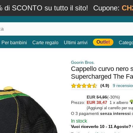
 di SCONTO su tutto il sito!
Cupone:
CH
Outlet
Per bambini
Carte regalo
Ultimi arrivi
Catego
Goorin Bros.
Cappello curvo nero
Supercharged The Fa
(4.9)
9 recension
EUR
54,95
(-30%)
Prezzo:
EUR 38,47
1 x albero
(Aggiungi al carrello per s
O 3 pagamenti
senza interessi
In stock
Vuoi riceverlo 10 - 11 Agosto?