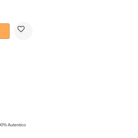
k
o
00% Autentico