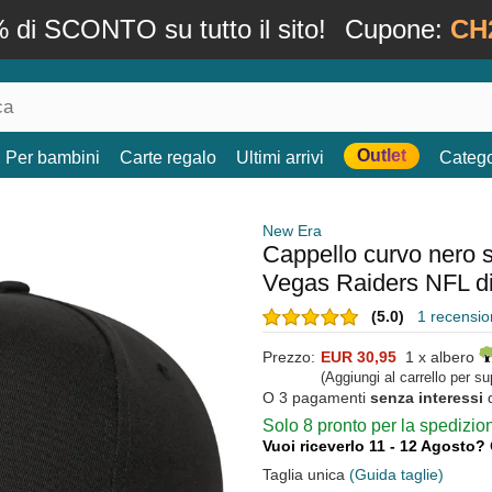
 di SCONTO su tutto il sito!
Cupone:
CH
Outlet
Per bambini
Carte regalo
Ultimi arrivi
Catego
New Era
Cappello curvo nero 
Vegas Raiders NFL d
(5.0)
1 recension
Prezzo:
EUR 30,95
1 x albero
(Aggiungi al carrello per s
O 3 pagamenti
senza interessi
Solo 8 pronto per la spedizi
Vuoi riceverlo 11 - 12 Agosto?
Taglia unica
(Guida taglie)