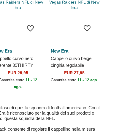
w Era
New Era
ppello curvo nero
Cappello curvo beige
erente 39THIRTY
cinghia regolabile
ergreen Neo dei Las
9FORTY Recycled Midi
EUR 29,95
EUR 27,95
gas Raiders NFL di
dei Las Vegas Raiders
Garantita entro
11 - 12
Garantita entro
11 - 12 ago.
w Era
NFL di New Era
ago.
oso di questa squadra di football americano. Con il
a è riconosciuto per la qualità dei suoi prodotti e
i di questa squadra della NFL.
ack consente di regolare il cappellino nella misura