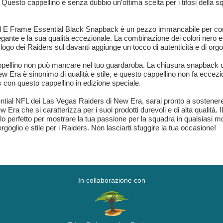
uesto cappellino è senza dubbio un'ottima scelta per i tifosi della sq
E Frame Essential Black Snapback è un pezzo immancabile per comple
legante e la sua qualità eccezionale. La combinazione dei colori nero 
l logo dei Raiders sul davanti aggiunge un tocco di autenticità e di orgo
pellino non può mancare nel tuo guardaroba. La chiusura snapback co
 Era è sinonimo di qualità e stile, e questo cappellino non fa eccezio
s con questo cappellino in edizione speciale.
al NFL dei Las Vegas Raiders di New Era, sarai pronto a sostenere la 
 Era che si caratterizza per i suoi prodotti durevoli e di alta qualità. 
lo perfetto per mostrare la tua passione per la squadra in qualsiasi mo
oglio e stile per i Raiders. Non lasciarti sfuggire la tua occasione!
In collaborazione con