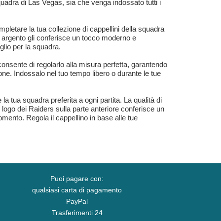
uadra di Las Vegas, sia che venga indossato tutti i
tare la tua collezione di cappellini della squadra
e argento gli conferisce un tocco moderno e
glio per la squadra.
nsente di regolarlo alla misura perfetta, garantendo
ne. Indossalo nel tuo tempo libero o durante le tue
tua squadra preferita a ogni partita. La qualità di
Il logo dei Raiders sulla parte anteriore conferisce un
mento. Regola il cappellino in base alle tue
Puoi pagare con:
qualsiasi carta di pagamento
PayPal
Trasferimenti 24