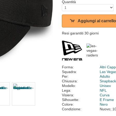
Quantità
Aggiungi al carrello
Resi garantiti 30 giorni
Forma:
Altri Cappe
Squadra:
Las Vega
Per:
Adulto
Chiusura:
Snapbac
Modello:
Unisex
Lega:
NFL
Visiera:
Curva
Silhouette:
E Frame
Colore:
Nero
Condizione:
Nuovo; 1