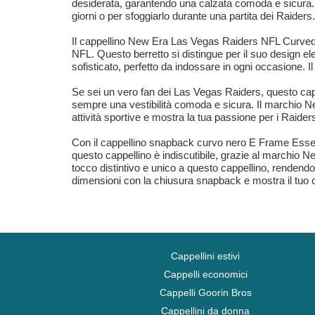
desiderata, garantendo una calzata comoda e sicura. Q
giorni o per sfoggiarlo durante una partita dei Raiders.
Il cappellino New Era Las Vegas Raiders NFL Curved 
NFL. Questo berretto si distingue per il suo design e
sofisticato, perfetto da indossare in ogni occasione. I
Se sei un vero fan dei Las Vegas Raiders, questo cap
sempre una vestibilità comoda e sicura. Il marchio New
attività sportive e mostra la tua passione per i Raider
Con il cappellino snapback curvo nero E Frame Essenti
questo cappellino è indiscutibile, grazie al marchio New
tocco distintivo e unico a questo cappellino, rendendo
dimensioni con la chiusura snapback e mostra il tuo org
Cappellini estivi
Cappelli economici
Cappelli Goorin Bros
Cappellini da donna