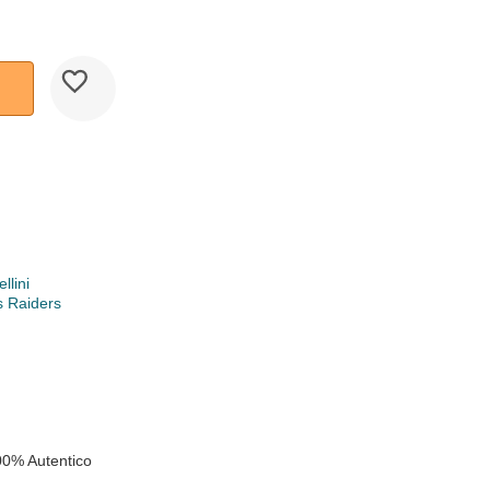
llini
s Raiders
k
00% Autentico