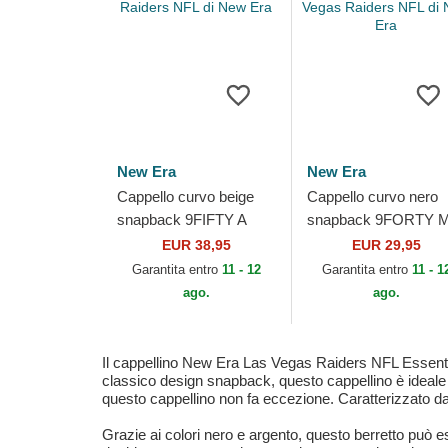
New Era
New Era
Cappello curvo beige
Cappello curvo nero
snapback 9FIFTY A
snapback 9FORTY M
Frame Classic dei Las
Crown Team dei Las
EUR 38,95
EUR 29,95
Vegas Raiders NFL di
Vegas Raiders NFL d
Garantita entro
11 - 12
Garantita entro
11 - 1
New Era
New Era
ago.
ago.
Il cappellino New Era Las Vegas Raiders NFL Essentia
classico design snapback, questo cappellino è ideale p
questo cappellino non fa eccezione. Caratterizzato dal
Grazie ai colori nero e argento, questo berretto può e