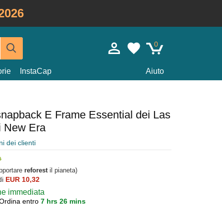
2026
0
rie
InstaCap
Aiuto
snapback E Frame Essential dei Las
i New Era
i dei clienti
upportare
reforest
il pianeta)
di
EUR 10,32
one immediata
Ordina entro
7 hrs 26 mins