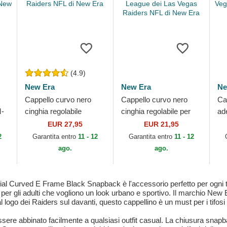
(4.9)
New Era
New Era
Ne
Cappello curvo nero
Cappello curvo nero
Ca
-
cinghia regolabile
cinghia regolabile per
ad
9FORTY The League
bambino 9FORTY The
Ev
EUR 27,95
EUR 21,95
i
dei Las Vegas Raiders
League dei Las Vegas
Ve
2
Garantita entro
11 - 12
Garantita entro
11 - 12
NFL di New Era
Raiders NFL di...
Ne
ago.
ago.
l Curved E Frame Black Snapback è l'accessorio perfetto per ogni tif
er gli adulti che vogliono un look urbano e sportivo. Il marchio New Er
 logo dei Raiders sul davanti, questo cappellino è un must per i tifos
ssere abbinato facilmente a qualsiasi outfit casual. La chiusura snapb