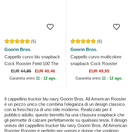
(5)
(5)
Goorin Bros.
Goorin Bros.
Cappello curvo blu snapback
Cappello curvo multicolore
Cock Rooster Field 100 The
snapback Cock Rooster
Farm Goorin Bros.
Verry Dapper The Farm
EUR
44,95
EUR 40,46
EUR 49,95
Goorin Bros.
Garantita entro
11 - 12 ago.
Garantita entro
11 - 12 ago.
Il cappellino trucker blu navy Goorin Bros. All American Rooster
è un pezzo unico che combina l'eleganza di un design classico
con la freschezza di uno stile moderno. Realizzato per il
pubblico adulto, questo berretto ha una chiusura snapback che
gli permette di calzare perfettamente su qualsiasi testa. Il design
unisex del cappellino trucker blu navy Goorin Bros. All American
Rooster Rooster è perfetto per uomini e donne che vogliono