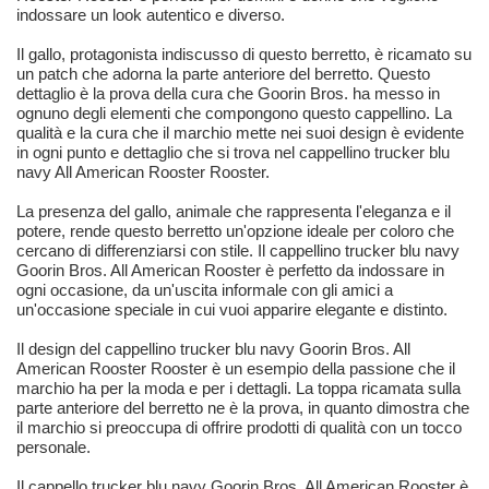
indossare un look autentico e diverso.
Il gallo, protagonista indiscusso di questo berretto, è ricamato su
un patch che adorna la parte anteriore del berretto. Questo
dettaglio è la prova della cura che Goorin Bros. ha messo in
ognuno degli elementi che compongono questo cappellino. La
qualità e la cura che il marchio mette nei suoi design è evidente
in ogni punto e dettaglio che si trova nel cappellino trucker blu
navy All American Rooster Rooster.
La presenza del gallo, animale che rappresenta l'eleganza e il
potere, rende questo berretto un'opzione ideale per coloro che
cercano di differenziarsi con stile. Il cappellino trucker blu navy
Goorin Bros. All American Rooster è perfetto da indossare in
ogni occasione, da un'uscita informale con gli amici a
un'occasione speciale in cui vuoi apparire elegante e distinto.
Il design del cappellino trucker blu navy Goorin Bros. All
American Rooster Rooster è un esempio della passione che il
marchio ha per la moda e per i dettagli. La toppa ricamata sulla
parte anteriore del berretto ne è la prova, in quanto dimostra che
il marchio si preoccupa di offrire prodotti di qualità con un tocco
personale.
Il cappello trucker blu navy Goorin Bros. All American Rooster è