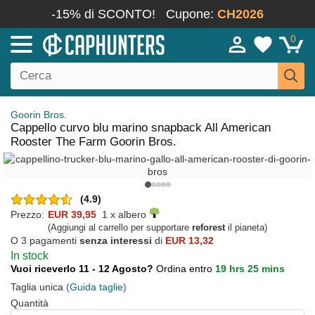
-15% di SCONTO!
Cupone:
CH2026
0
Goorin Bros.
Cappello curvo blu marino snapback All American
Rooster The Farm Goorin Bros.
(4.9)
Prezzo:
EUR 39,95
1 x albero
(Aggiungi al carrello per supportare
reforest
il pianeta)
O 3 pagamenti
senza interessi
di
EUR 13,32
In stock
Vuoi riceverlo 11 - 12 Agosto?
Ordina entro
19 hrs 25 mins
Taglia unica
(Guida taglie)
Quantità