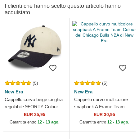
I clienti che hanno scelto questo articolo hanno
acquistato
(5)
(5)
New Era
New Era
Cappello curvo beige cinghia
Cappello curvo multicolore
regolabile 9FORTY Colour
snapback A Frame Team
Block dei New York Yankees
Colour dei Chicago Bulls NBA
EUR 25,95
EUR 30,95
MLB di New Era
di New Era
Garantita entro
12 - 13 ago.
Garantita entro
12 - 13 ago.