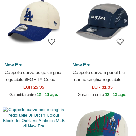
New Era
New Era
Cappello curvo beige cinghia
Cappello curvo 5 panel blu
regolabile 9FORTY Colour
marino cinghia regolabile
Block dei Los Angeles
Runner Colour Block di New
EUR 25,95
EUR 31,95
Dodgers MLB di New Era
Era
Garantita entro
12 - 13 ago.
Garantita entro
12 - 13 ago.