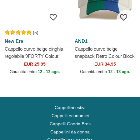
(5)
New Era
AND1
Cappello curvo beige cinghia
Cappello curvo beige
regolabile 9FORTY Colour
snapback Retro Colour Block
Block dei Oakland Athletics
di AND1
EUR 25,95
EUR 34,95
MLB di New Era
Garantita entro
12 - 13 ago.
Garantita entro
12 - 13 ago.
Cappellini estivi
Cappelli economici
Cappelli Goorin Bros
Cappellini da donna