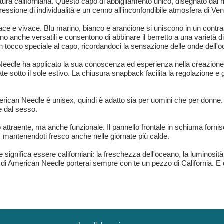
cultura californiana. Questo capo di abbigliamento unico, disegnato da
pressione di individualità e un cenno all'inconfondibile atmosfera di Ve
udace e vivace. Blu marino, bianco e arancione si uniscono in un contr
no anche versatili e consentono di abbinare il berretto a una varietà di s
 tocco speciale al capo, ricordandoci la sensazione delle onde dell'oc
n Needle ha applicato la sua conoscenza ed esperienza nella creazion
ate sotto il sole estivo. La chiusura snapback facilita la regolazione e
merican Needle è unisex, quindi è adatto sia per uomini che per donne.
e dal sesso.
 attraente, ma anche funzionale. Il pannello frontale in schiuma fornis
, mantenendoti fresco anche nelle giornate più calde.
 significa essere californiani: la freschezza dell'oceano, la luminosità 
 di American Needle porterai sempre con te un pezzo di California. E q