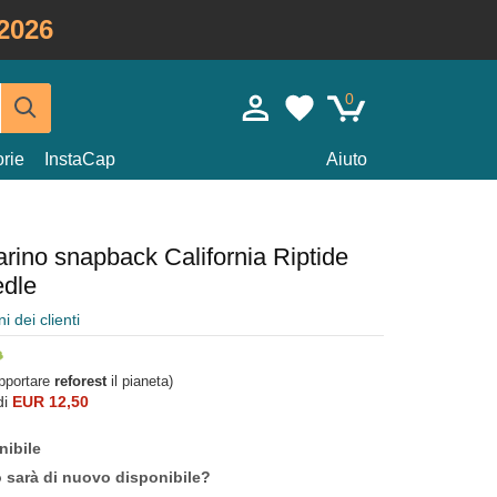
2026
0
rie
InstaCap
Aiuto
rino snapback California Riptide
edle
i dei clienti
upportare
reforest
il pianeta)
di
EUR 12,50
nibile
o sarà di nuovo disponibile?