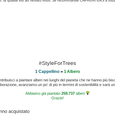
sse, la qualité est au rendez-vous. Je recommande CAPHUNTERS à tous, 
#StyleForTrees
1 Cappellino
=
1 Albero
buisci a piantare alberi nei luoghi del pianeta che ne hanno più bisog
laborazione, avanziamo un po' di più in termini di sostenibilità e sarà un
Abbiamo già piantato
259.737
alberi
Grazie!
anno acquistato