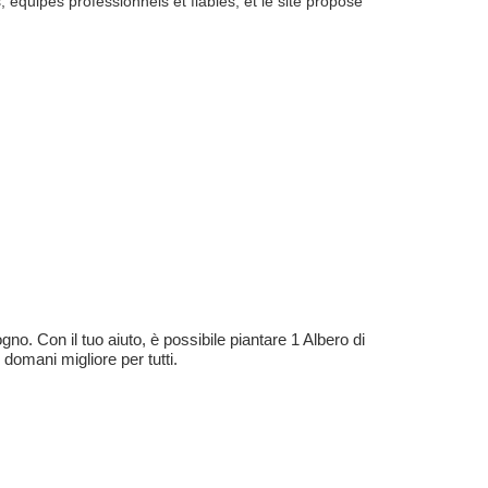
équipes professionnels et fiables, et le site propose
no. Con il tuo aiuto, è possibile piantare 1 Albero di
 domani migliore per tutti.