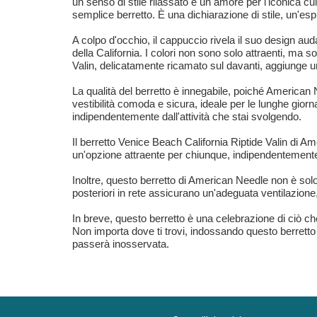
un senso di stile rilassato e un amore per l'iconica 
semplice berretto. È una dichiarazione di stile, un'es
A colpo d'occhio, il cappuccio rivela il suo design a
della California. I colori non sono solo attraenti, ma so
Valin, delicatamente ricamato sul davanti, aggiunge un
La qualità del berretto è innegabile, poiché America
vestibilità comoda e sicura, ideale per le lunghe giorn
indipendentemente dall'attività che stai svolgendo.
Il berretto Venice Beach California Riptide Valin di A
un'opzione attraente per chiunque, indipendentement
Inoltre, questo berretto di American Needle non è solo
posteriori in rete assicurano un'adeguata ventilazione
In breve, questo berretto è una celebrazione di ciò che
Non importa dove ti trovi, indossando questo berretto
passerà inosservata.