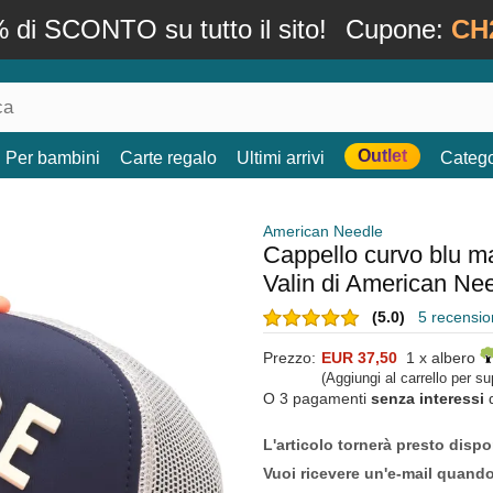
 di SCONTO su tutto il sito!
Cupone:
CH
Outlet
Per bambini
Carte regalo
Ultimi arrivi
Catego
American Needle
Cappello curvo blu ma
Valin di American Ne
(5.0)
5 recension
Prezzo:
EUR 37,50
1 x albero
(Aggiungi al carrello per s
O 3 pagamenti
senza interessi
L'articolo tornerà presto dispo
Vuoi ricevere un'e-mail quand