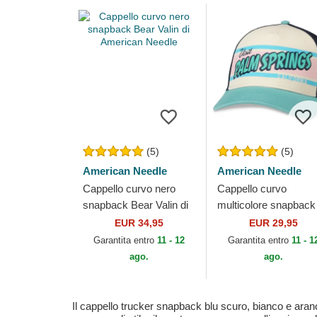
(5)
(5)
American Needle
American Needle
Cappello curvo nero
Cappello curvo
snapback Bear Valin di
multicolore snapback
American Needle
California Sinclair di
EUR 34,95
EUR 29,95
American Needle
Garantita entro
11 - 12
Garantita entro
11 - 1
ago.
ago.
Il cappello trucker snapback blu scuro, bianco e ara