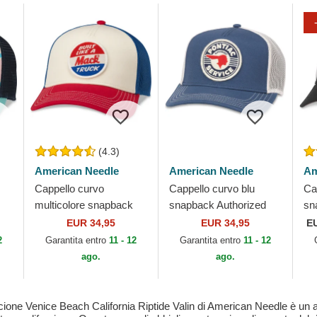
(4.3)
American Needle
American Needle
Am
Cappello curvo
Cappello curvo blu
Ca
multicolore snapback
snapback Authorized
sn
Twill Valin Patch di
Service Valin di
Va
EUR 34,95
EUR 34,95
E
American Needle
American Needle
Ne
2
Garantita entro
11 - 12
Garantita entro
11 - 12
ago.
ago.
ncione Venice Beach California Riptide Valin di American Needle è un 