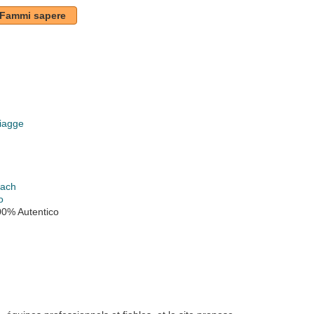
Fammi sapere
piagge
k
each
o
00% Autentico