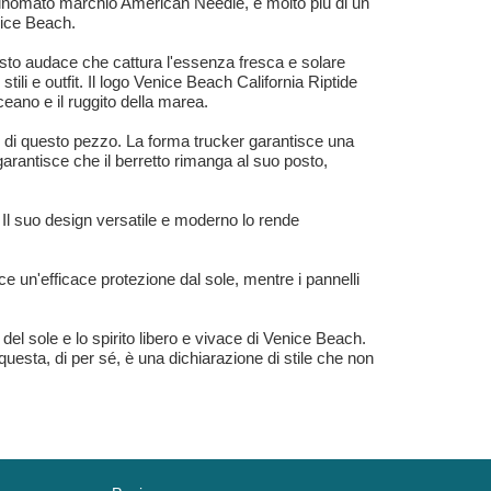
l rinomato marchio American Needle, è molto più di un
nice Beach.
asto audace che cattura l'essenza fresca e solare
tili e outfit. Il logo Venice Beach California Riptide
eano e il ruggito della marea.
e di questo pezzo. La forma trucker garantisce una
 garantisce che il berretto rimanga al suo posto,
 Il suo design versatile e moderno lo rende
ce un'efficace protezione dal sole, mentre i pannelli
del sole e lo spirito libero e vivace di Venice Beach.
uesta, di per sé, è una dichiarazione di stile che non