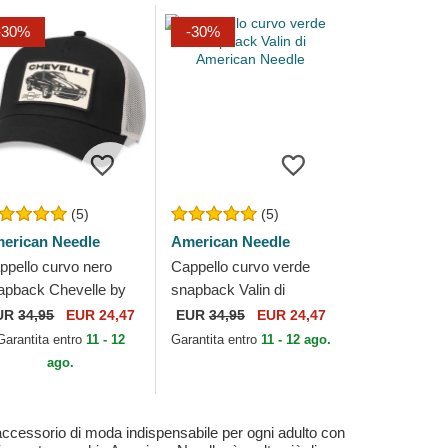
-30%
-30%
(5)
(5)
erican Needle
American Needle
ppello curvo nero
Cappello curvo verde
apback Chevelle by
snapback Valin di
lin di American
American Needle
UR
34,95
EUR 24,47
EUR
34,95
EUR 24,47
edle
Garantita entro
11 - 12
Garantita entro
11 - 12 ago.
ago.
accessorio di moda indispensabile per ogni adulto con